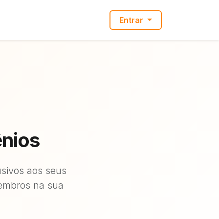
Entrar
ênios
usivos aos seus
membros na sua